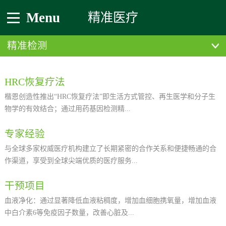
Menu
精准医疗
精准检测
HRC恢复疗法
楷恩创造性推出“HRC恢复疗法”即生活方式管控、再生医学和分子生
物学的有效结合；通过用药基因检测精...
专家经验
确制定个性化药物治疗方案；结合血液净化、血液吸附等新技术，靶
与全球多家权威医疗机构建立了长期紧密的合作关系和便捷畅通的合
向清除心脑血管代谢产物和致病因子；配合个性化生活方式干预管
作渠道，享受到全球尖端优质的医疗服务...
控，全面修护心脑血管功能。
干预项目
。整合国内外的心脑血管临床、再生医学、分子诊断、预防医学、运
血液净化：通过显著降低血液粘稠度，增加血细胞携氧量，增加血液
动、营养、心理干预等方面的专家组成联合会诊团队，进行私人定制
中白介素6等免疫因子数量，改善心脏及...
精准的、个性化项目。