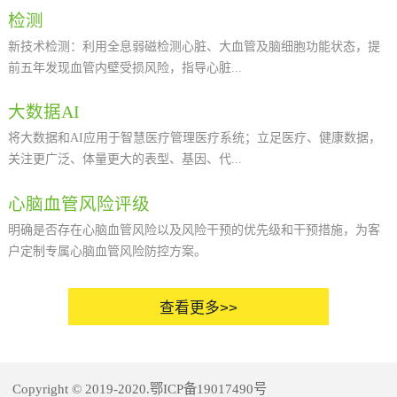
检测
脑组织供血与供氧，降低动脉内皮损伤，减缓动脉硬化剂斑块形成。
新技术检测：利用全息弱磁检测心脏、大血管及脑细胞功能状态，提
血液吸附：通过离心分离血液中的血细胞和血浆，利用高分子吸附技
前五年发现血管内壁受损风险，指导心脏...
术精准吸附血浆中的胆固醇、甘油三酯、低密度脂蛋白受体、多种载
脂蛋白、脂蛋白脂酶、炎性因子等，改善血流动力学水平，清除引起
大数据AI
动脉粥样硬化和心脑血管缺氧的致病因子。细胞修复：干细胞通过“归
功能及脑功能精准评估；德国360检测全身各系统脏器细胞线粒体功
将大数据和AI应用于智慧医疗管理医疗系统；立足医疗、健康数据，
巢”效应精准修复早期受损的血管内皮，保持动脉内皮完整性，避免动
能，评估心脑血管系统细胞能量状态；血细胞状态筛查：评估血细胞
关注更广泛、体量更大的表型、基因、代...
脉硬化和粥样斑块形成；同时可以修复和激活心脏、脑组织受损和凋
粘稠程度，是否存在胆固醇结晶、血栓带、尿酸结晶、重金属结晶
亡细胞，维护心脑血管功能；免疫细胞通过双向调节机制改善因免疫
等，直观观察血细胞功能状态；靶向治疗检测：通过评估脂代谢能
心脑血管风险评级
功能紊乱造成的血管内皮损伤。荷尔蒙平衡调理：通过对内在荷尔蒙
力、脂肪酸水平评估、血糖代谢能力、心血管独立风险因子评估、抗
谢等生物医学数据。向精准化、可及性、落地化、安全可靠方向演
明确是否存在心脑血管风险以及风险干预的优先级和干预措施，为客
进行补充、调理、平衡，并辅助治疗现有相关疾病，将会明显改善并
氧化维生素和解毒能力评估等，从遗传、环境、生理、心理和生活方
化，建立楷恩“云健康”数据库，配备互联网智能穿戴设备，实时跟踪
户定制专属心脑血管风险防控方案。
提高生活质量、健康质量，达到从内至外的全面年轻化：血脂高、血
式的关系着手，研究人体心脑血管功能下降到病理改变的发病过程。
个人健康状况 ，更智能更可靠的技术分析，提供精准医疗服务。
压高、血糖高、腰围高，这四高被称为代谢综合症。代谢综合症是引
通过评估心脑血管细胞、器官功能状态和受损程度，找到功能下降的
起心脑血管疾病发生的重要原因之一。代谢综合症中的腰围高是其它
预警信号和疾病症状根源；心脏临床检测：心脏彩超评估心脏各瓣膜
风险的重要诱因，腹型肥胖会增加发生心血管疾病和2型糖尿病的风
及房室结构、血流动力学改变；心电图及24小时心电图评估心脏电生
险。随着腰围日益增大，体内的肌肉渐渐转变成为脂肪组织，并进入
理，发现心律失常及心肌缺血等；脑组织临床检测：MRI核磁共振或
恶性循环。人到中年常见的代谢性问题，除与遗传、饮食及运动因素
CT评估脑组织结构及是否有缺血、梗塞或血管异常；经颅多普勒检测
有密切关系以外，荷尔蒙水平的低下及不平衡对机体各种代谢过程，
脑组织血流动力学异常；脑电图评估脑组织神经电生理；血管临床检
Copyright © 2019-2020.鄂ICP备19017490号