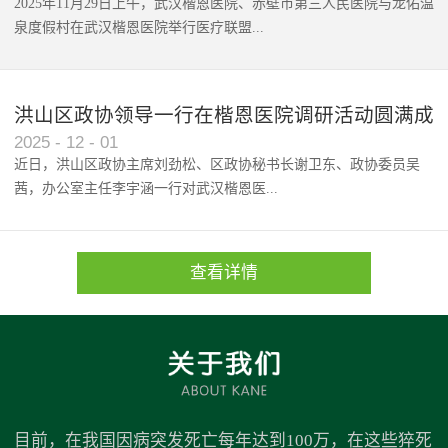
2025年11月29日上午，武汉楷恩医院、赤壁市第三人民医院与龙佑温
泉度假村在武汉楷恩医院举行医疗联盟...
签约仪式。此次合作...
洪山区政协领导一行在楷恩医院调研活动圆满成
2025
-
12
-
01
功
近日，洪山区政协主席刘劲松、区政协秘书长谢卫东、政协委员吴
茜，办公室主任李宇涵一行对武汉楷恩医...
院进行了工作调研，重点考察...
查看详情
目前，在我国因病突发死亡每年达到100万，在这些猝死