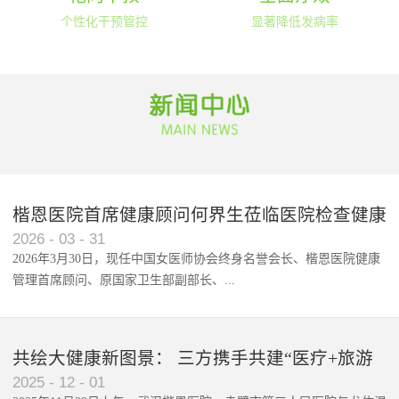
个性化干预管控
显著降低发病率
楷恩医院首席健康顾问何界生莅临医院检查健康
2026
-
03
-
31
管理落实情况
2026年3月30日，现任中国女医师协会终身名誉会长、楷恩医院健康
管理首席顾问、原国家卫生部副部长、...
原中国老年保健协会会...
共绘大健康新图景： 三方携手共建“医疗+旅游
2025
-
12
-
01
+康养”融合发展新标杆