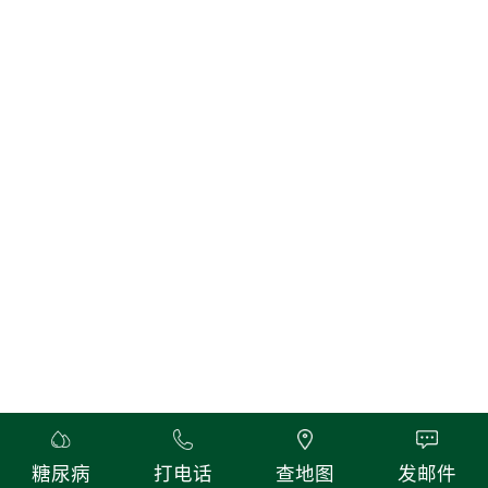
同，划分成了不同的营地。有的叫T细胞、有的叫B细胞、有的则叫
NK细胞。 NK细胞全名自然杀伤细胞（Natural Killer cell，NK），
NK细胞是人体免疫细胞大家族中的一个重要成员，常年战斗在保卫
人体健康的第一道防线上，目前应用于非特异性抗肿瘤和抗病毒感
染，清除体内坏死细胞及脂肪等垃圾，抗衰老等，尤其在监视和消灭
癌细胞的战场上总是身先士卒，奋勇拼杀，因此被誉为先天性的免疫
核心细胞。NK细胞在免疫家族里排行老三。随着大哥和二哥相继踏
出家门。NK细胞也准备踏上它的旅程。但是出了家门的它却茫然不
知所措，人体这么大，我到底该去哪里呢？这时，它想起来大哥“T
细胞”的话：“肝脏是人体重要的器官，那里繁华热闹，如果有机会，
我一定要去那里闯荡出属于我的一番事业！”“嗯！那我就去肝脏
吧！”1. 初来乍到NK细胞随着外周血管一路来到了肝脏。肝脏不愧是
国际化大器官，这里车水马龙，细胞来细胞往，每天都非常的忙碌。
初来乍到的自然杀伤细胞，人生地不熟，根本不知道自己应该做些什
么。正当它愁眉苦脸的时候，却看到眼前有一个熟悉的人影，这不是
自己的双胞胎弟弟，另一个NK细胞吗？当初说好了要分开闯荡，十
年后比比谁的成就大，没想到双胞胎心有灵犀，它也来到了肝脏。虽
说都是自然杀伤细胞，可这兄弟俩却长的不一样，哥哥身上携带了
糖尿病
打电话
查地图
发邮件
CD56dim分子，而弟弟则携带了CD56bright分子。还在骨髓时，哥哥