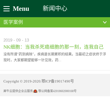
Menu
新闻中心
医学案例
2019
-
09
-
13
NK细胞：当我杀死癌细胞的那一刻，连我自己
没有所谓“药到病除”，疾病是长期累积的结果。当最初之症状终于浮
都害怕！
现时，大家都期望能够一针见效，药...
到病除，但是在治疗过程上却很少有这种大快人心的疗效，正如同入
Copyright © 2019-2020.鄂ICP备19017490号
侵的细菌或病毒需要时间来繁殖到足以克服人体的防御一般，人体的
免疫系统也需要时间来突破它们的侵袭。最好的医生就在人体内，他
犀牛云提供企业云服务
鄂公网备案42018602000168号
就是健康的免疫系统。盘古开天辟地，人体诞生之初时。在一个名为
“骨髓”的地方，造血干细胞捏出了它的第一个孩子：免疫细胞。随着
越来越多的免疫细胞的出生，它们根据自己的长相、功能和形态的不