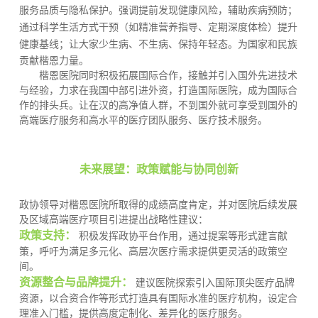
服务品质与隐私保护。强调提前发现健康风险，辅助疾病预防；
通过科学生活方式干预（如精准营养指导、定期深度体检）提升
健康基线
；让大家少生病、不生病、保持年轻态。为国家和民族
贡献楷恩力量。
楷恩医院同时积极拓展国际合作，接触并引入国外先进技术
与经验，力求在我国中部引进外资，打造国际医院，成为国际合
作的排头兵。让在汉的高净值人群，不到国外就可享受到国外的
高端医疗服务和高水平的医疗团队服务、医疗技术服务。
未来展望：政策赋能与协同创新
政协领导
对
楷恩医院
所取得的成绩高度肯定，并对医院后续发展
及区域高端医疗
项目引进
提出战略性建议：
政策支持：
积极发挥政协平台作用，通过提案等形式
建言献
策
，呼吁为满足多元化、高层次医疗需求提供更灵活的政策空
间。
资源整合与品牌提升：
建议医院探索引入国际顶尖医疗品牌
资源，以合资合作等形式打造具有国际水准的医疗机构，设定合
理准入门槛，提供高度定制化、差异化的医疗服务。