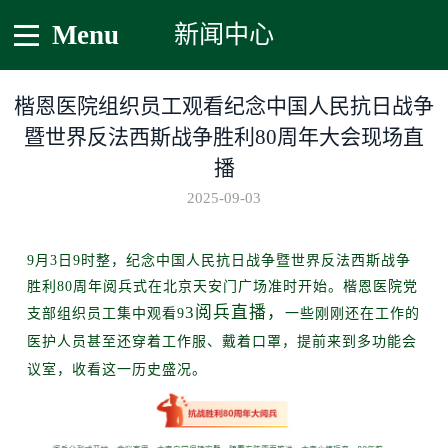
Menu
新闻中心
楷恩医院组织员工观看纪念中国人民抗日战争
暨世界反法西斯战争胜利80周年大会现场直
播
2025-09-03
9月3日9
时
整，纪念中
国人民抗日战争暨世界反法西斯战争
胜利80周年阅兵式在北京天安门广场准时开始。楷恩医院
党
3阅兵直播，
支部
组织员工集中观看
9
一些刚刚还在工作的
医护
人员甚至还穿着工作服、戴着口罩，提前来到
多功能会
议室
，收看这一历史盛况。